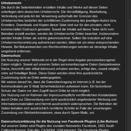
Urheberrecht
Die durch die Seitenbetreiber erstellten Inhalte und Werke auf diesen Seiten
unterliegen dem deutschen Urheberrecht. Die Vervielfältigung, Bearbeitung,
Verbreitung und jede Art der Verwertung außerhalb der Grenzen des
Urheberrechtes bedürfen der schriftlichen Zustimmung des jeweiligen Autors bzw.
Erstellers. Downloads und Kopien dieser Seite sind nur für den privaten, nicht
kommerziellen Gebrauch gestattet. Soweit die Inhalte auf dieser Seite nicht vom
Betreiber erstellt wurden, werden die Urheberrechte Dritter beachtet. Insbesondere
werden Inhalte Dritter als solche gekennzeichnet. Sollten Sie trotzdem auf eine
Urheberrechtsverletzung aufmerksam werden, bitten wir um einen entsprechenden
Hinweis. Bei Bekanntwerden von Rechtsverletzungen werden wir derartige Inhalte
umgehend entfernen.
Datenschutz
Die Nutzung unserer Webseite ist in der Regel ohne Angabe personenbezogener
Daten möglich. Soweit auf unseren Seiten personenbezogene Daten (beispielsweise
Name, Anschrift oder eMail-Adressen) erhoben werden, erfolgt dies, soweit möglich,
stets auf freiwilliger Basis. Diese Daten werden ohne Ihre ausdrückliche
Zustimmung nicht an Dritte weitergegeben.
Wir weisen darauf hin, dass die Datenübertragung im Internet (z.B. bei der
Kommunikation per E-Mail) Sicherheitslücken aufweisen kann. Ein lückenloser
Schutz der Daten vor dem Zugriff durch Dritte ist nicht möglich.
Der Nutzung von im Rahmen der Impressumspflicht veröffentlichten Kontaktdaten
durch Dritte zur Übersendung von nicht ausdrücklich angeforderter Werbung und
Informationsmaterialien wird hiermit ausdrücklich widersprochen. Die Betreiber der
Seiten behalten sich ausdrücklich rechtliche Schritte im Falle der unverlangten
Zusendung von Werbeinformationen, etwa durch Spam-Mails, vor.
Datenschutzerklärung für die Nutzung von Facebook-Plugins (Like-Button)
Auf unseren Seiten sind Plugins des sozialen Netzwerks Facebook, 1601 South
California Avenue, Palo Alto, CA 94304, USA integriert. Die Facebook-Plugins