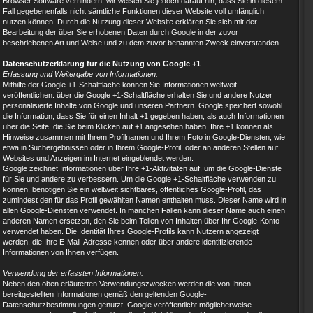
Browser Software verhindern; wir weisen Sie jedoch darauf hin, dass Sie in diesem
Fall gegebenenfalls nicht sämtliche Funktionen dieser Website voll umfänglich
nutzen können. Durch die Nutzung dieser Website erklären Sie sich mit der
Bearbeitung der über Sie erhobenen Daten durch Google in der zuvor
beschriebenen Art und Weise und zu dem zuvor benannten Zweck einverstanden.
Datenschutzerklärung für die Nutzung von Google +1
Erfassung und Weitergabe von Informationen:
Mithilfe der Google +1-Schaltfläche können Sie Informationen weltweit
veröffentlichen. über die Google +1-Schaltfläche erhalten Sie und andere Nutzer
personalisierte Inhalte von Google und unseren Partnern. Google speichert sowohl
die Information, dass Sie für einen Inhalt +1 gegeben haben, als auch Informationen
über die Seite, die Sie beim Klicken auf +1 angesehen haben. Ihre +1 können als
Hinweise zusammen mit Ihrem Profilnamen und Ihrem Foto in Google-Diensten, wie
etwa in Suchergebnissen oder in Ihrem Google-Profil, oder an anderen Stellen auf
Websites und Anzeigen im Internet eingeblendet werden.
Google zeichnet Informationen über Ihre +1-Aktivitäten auf, um die Google-Dienste
für Sie und andere zu verbessern. Um die Google +1-Schaltfläche verwenden zu
können, benötigen Sie ein weltweit sichtbares, öffentliches Google-Profil, das
zumindest den für das Profil gewählten Namen enthalten muss. Dieser Name wird in
allen Google-Diensten verwendet. In manchen Fällen kann dieser Name auch einen
anderen Namen ersetzen, den Sie beim Teilen von Inhalten über Ihr Google-Konto
verwendet haben. Die Identität Ihres Google-Profils kann Nutzern angezeigt
werden, die Ihre E-Mail-Adresse kennen oder über andere identifizierende
Informationen von Ihnen verfügen.
Verwendung der erfassten Informationen:
Neben den oben erläuterten Verwendungszwecken werden die von Ihnen
bereitgestellten Informationen gemäß den geltenden Google-
Datenschutzbestimmungen genutzt. Google veröffentlicht möglicherweise