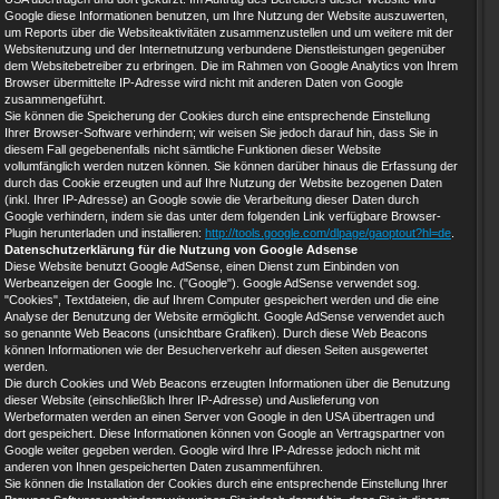
Google diese Informationen benutzen, um Ihre Nutzung der Website auszuwerten,
um Reports über die Websiteaktivitäten zusammenzustellen und um weitere mit der
Websitenutzung und der Internetnutzung verbundene Dienstleistungen gegenüber
dem Websitebetreiber zu erbringen. Die im Rahmen von Google Analytics von Ihrem
Browser übermittelte IP-Adresse wird nicht mit anderen Daten von Google
zusammengeführt.
Sie können die Speicherung der Cookies durch eine entsprechende Einstellung
Ihrer Browser-Software verhindern; wir weisen Sie jedoch darauf hin, dass Sie in
diesem Fall gegebenenfalls nicht sämtliche Funktionen dieser Website
vollumfänglich werden nutzen können. Sie können darüber hinaus die Erfassung der
durch das Cookie erzeugten und auf Ihre Nutzung der Website bezogenen Daten
(inkl. Ihrer IP-Adresse) an Google sowie die Verarbeitung dieser Daten durch
Google verhindern, indem sie das unter dem folgenden Link verfügbare Browser-
Plugin herunterladen und installieren:
http://tools.google.com/dlpage/gaoptout?hl=de
.
Datenschutzerklärung für die Nutzung von Google Adsense
Diese Website benutzt Google AdSense, einen Dienst zum Einbinden von
Werbeanzeigen der Google Inc. ("Google"). Google AdSense verwendet sog.
"Cookies", Textdateien, die auf Ihrem Computer gespeichert werden und die eine
Analyse der Benutzung der Website ermöglicht. Google AdSense verwendet auch
so genannte Web Beacons (unsichtbare Grafiken). Durch diese Web Beacons
können Informationen wie der Besucherverkehr auf diesen Seiten ausgewertet
werden.
Die durch Cookies und Web Beacons erzeugten Informationen über die Benutzung
dieser Website (einschließlich Ihrer IP-Adresse) und Auslieferung von
Werbeformaten werden an einen Server von Google in den USA übertragen und
dort gespeichert. Diese Informationen können von Google an Vertragspartner von
Google weiter gegeben werden. Google wird Ihre IP-Adresse jedoch nicht mit
anderen von Ihnen gespeicherten Daten zusammenführen.
Sie können die Installation der Cookies durch eine entsprechende Einstellung Ihrer