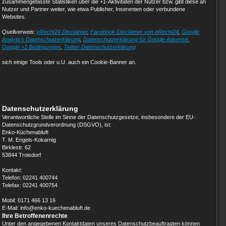
zusammengefasste Statistiken über die +1-Aktivitäten der Nutzer bzw. gibt diese an
Nutzer und Partner weiter, wie etwa Publisher, Inserenten oder verbundene
Websites.
Quellverweis:
eRecht24 Disclaimer
,
Facebook-Disclaimer von eRecht24
,
Google
Analytics Datenschutzerklärung
,
Datenschutzerklärung für Google Adsense
,
Google +1 Bedingungen
,
Twitter Datenschutzerklärung
sich einige Tools oder u.U. auch ein Cookie-Banner an.
Datenschutzerklärung
Verantwortliche Stelle im Sinne der Datenschutzgesetze, insbesondere der EU-
Datenschutzgrundverordnung (DSGVO), ist:
Enko-Küchenabluft
T. M. Engels-Kokarnig
Birklestr. 62
53844 Troisdorf
Kontakt:
Telefon: 02241 400744
Telefax: 02241 400754
Mobil: 0171 466 13 16
E-Mail: info@enko-kuechenabluft.de
Ihre Betroffenenrechte
Unter den angegebenen Kontaktdaten unseres Datenschutzbeauftragten können