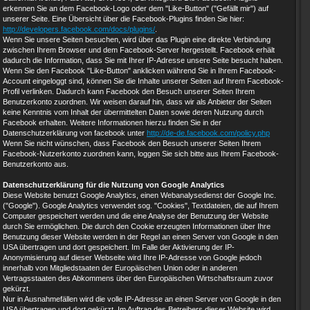
erkennen Sie an dem Facebook-Logo oder dem "Like-Button" ("Gefällt mir") auf
unserer Seite. Eine Übersicht über die Facebook-Plugins finden Sie hier:
http://developers.facebook.com/docs/plugins/
.
Wenn Sie unsere Seiten besuchen, wird über das Plugin eine direkte Verbindung
zwischen Ihrem Browser und dem Facebook-Server hergestellt. Facebook erhält
dadurch die Information, dass Sie mit Ihrer IP-Adresse unsere Seite besucht haben.
Wenn Sie den Facebook "Like-Button" anklicken während Sie in Ihrem Facebook-
Account eingeloggt sind, können Sie die Inhalte unserer Seiten auf Ihrem Facebook-
Profil verlinken. Dadurch kann Facebook den Besuch unserer Seiten Ihrem
Benutzerkonto zuordnen. Wir weisen darauf hin, dass wir als Anbieter der Seiten
keine Kenntnis vom Inhalt der übermittelten Daten sowie deren Nutzung durch
Facebook erhalten. Weitere Informationen hierzu finden Sie in der
Datenschutzerklärung von facebook unter
http://de-de.facebook.com/policy.php
Wenn Sie nicht wünschen, dass Facebook den Besuch unserer Seiten Ihrem
Facebook-Nutzerkonto zuordnen kann, loggen Sie sich bitte aus Ihrem Facebook-
Benutzerkonto aus.
Datenschutzerklärung für die Nutzung von Google Analytics
Diese Website benutzt Google Analytics, einen Webanalysedienst der Google Inc.
("Google"). Google Analytics verwendet sog. "Cookies", Textdateien, die auf Ihrem
Computer gespeichert werden und die eine Analyse der Benutzung der Website
durch Sie ermöglichen. Die durch den Cookie erzeugten Informationen über Ihre
Benutzung dieser Website werden in der Regel an einen Server von Google in den
USA übertragen und dort gespeichert. Im Falle der Aktivierung der IP-
Anonymisierung auf dieser Webseite wird Ihre IP-Adresse von Google jedoch
innerhalb von Mitgliedstaaten der Europäischen Union oder in anderen
Vertragsstaaten des Abkommens über den Europäischen Wirtschaftsraum zuvor
gekürzt.
Nur in Ausnahmefällen wird die volle IP-Adresse an einen Server von Google in den
USA übertragen und dort gekürzt. Im Auftrag des Betreibers dieser Website wird