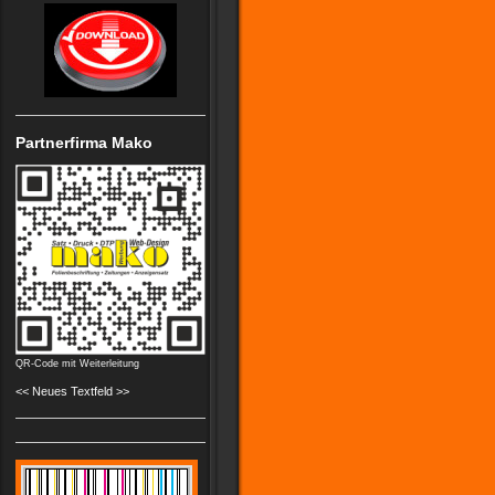
Partnerfirma Mako
QR-Code mit Weiterleitung
<< Neues Textfeld >>