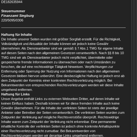
DE182635944
Steuernummer
Finanzamt Siegburg
220/5095/0306
Haftung für Inhalte
Die Inhalte unserer Seiten wurden mit größter Sorgfalt erstellt. Für die Richtigkeit,
Vollständigkeit und Aktualität der Inhalte können wir jedoch keine Gewähr
übernehmen. Als Diensteanbieter sind wir gemäß § 7 Abs.1 TMG für eigene Inhalte
auf diesen Seiten nach den allgemeinen Gesetzen verantwortlich. Nach §§ 8 bis 10
TMG sind wir als Diensteanbieter jedoch nicht verpflichtet, übermittelte oder
gespeicherte fremde Informationen zu überwachen oder nach Umständen zu
forschen, die auf eine rechtswidrige Tätigkeit hinweisen. Verpflichtungen zur
Entfernung oder Sperrung der Nutzung von Informationen nach den allgemeinen
Gesetzen bleiben hiervon unberührt. Eine diesbezügliche Haftung ist jedoch erst ab
dem Zeitpunkt der Kenntnis einer konkreten Rechtsverletzung möglich. Bei
Bekanntwerden von entsprechenden Rechtsverletzungen werden wir diese Inhalte
umgehend entfernen.
Haftung für Links
Unser Angebot enthält Links zu externen Webseiten Dritter, auf deren Inhalte wir
keinen Einfluss haben. Deshalb können wir für diese fremden Inhalte auch keine
Gewähr übernehmen. Für die Inhalte der verlinkten Seiten ist stets der jeweilige
Anbieter oder Betreiber der Seiten verantwortlich. Die verlinkten Seiten wurden zum
Zeitpunkt der Verlinkung auf mögliche Rechtsverstöße überprüft. Rechtswidrige
Inhalte waren zum Zeitpunkt der Verlinkung nicht erkennbar. Eine permanente
inhaltliche Kontrolle der verlinkten Seiten ist jedoch ohne konkrete Anhaltspunkte
einer Rechtsverletzung nicht zumutbar. Bei Bekanntwerden von
Rechtsverletzungen werden wir derartige Links umgehend entfernen.