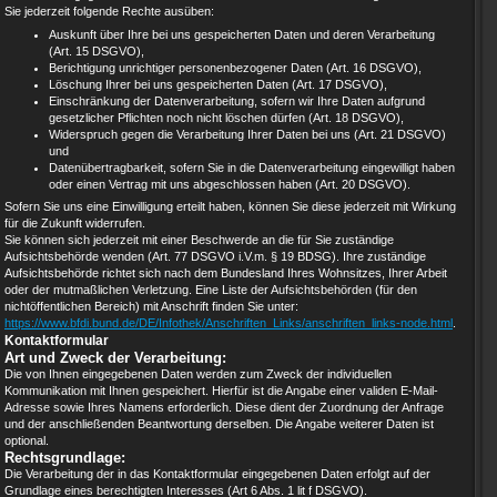
Sie jederzeit folgende Rechte ausüben:
Auskunft über Ihre bei uns gespeicherten Daten und deren Verarbeitung
(Art. 15 DSGVO),
Berichtigung unrichtiger personenbezogener Daten (Art. 16 DSGVO),
Löschung Ihrer bei uns gespeicherten Daten (Art. 17 DSGVO),
Einschränkung der Datenverarbeitung, sofern wir Ihre Daten aufgrund
gesetzlicher Pflichten noch nicht löschen dürfen (Art. 18 DSGVO),
Widerspruch gegen die Verarbeitung Ihrer Daten bei uns (Art. 21 DSGVO)
und
Datenübertragbarkeit, sofern Sie in die Datenverarbeitung eingewilligt haben
oder einen Vertrag mit uns abgeschlossen haben (Art. 20 DSGVO).
Sofern Sie uns eine Einwilligung erteilt haben, können Sie diese jederzeit mit Wirkung
für die Zukunft widerrufen.
Sie können sich jederzeit mit einer Beschwerde an die für Sie zuständige
Aufsichtsbehörde wenden (Art. 77 DSGVO i.V.m. § 19 BDSG). Ihre zuständige
Aufsichtsbehörde richtet sich nach dem Bundesland Ihres Wohnsitzes, Ihrer Arbeit
oder der mutmaßlichen Verletzung. Eine Liste der Aufsichtsbehörden (für den
nichtöffentlichen Bereich) mit Anschrift finden Sie unter:
https://www.bfdi.bund.de/DE/Infothek/Anschriften_Links/anschriften_links-node.html
.
Kontaktformular
Art und Zweck der Verarbeitung:
Die von Ihnen eingegebenen Daten werden zum Zweck der individuellen
Kommunikation mit Ihnen gespeichert. Hierfür ist die Angabe einer validen E-Mail-
Adresse sowie Ihres Namens erforderlich. Diese dient der Zuordnung der Anfrage
und der anschließenden Beantwortung derselben. Die Angabe weiterer Daten ist
optional.
Rechtsgrundlage:
Die Verarbeitung der in das Kontaktformular eingegebenen Daten erfolgt auf der
Grundlage eines berechtigten Interesses (Art 6 Abs. 1 lit f DSGVO).